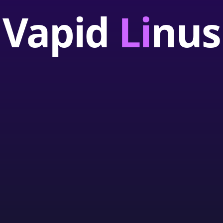
Vapid
Li
nus